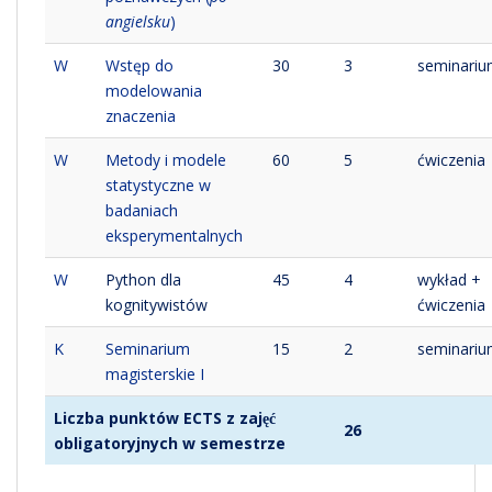
angielsku
)
W
Wstęp do
30
3
seminari
modelowania
znaczenia
W
Metody i modele
60
5
ćwiczenia
statystyczne w
badaniach
eksperymentalnych
W
Python dla
45
4
wykład +
kognitywistów
ćwiczenia
K
Seminarium
15
2
seminari
magisterskie I
Liczba punktów ECTS z zajęć
26
obligatoryjnych w semestrze