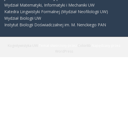
Wydział Matematyki, Informatyki i Mechaniki UW
Katedra Lingwistyki Formalnej (Wydział Neofilologii UW)
Wydział Biologii UW
Instytut Biologii Doświadczalnej im. M. Nenckiego PAN
Kognitywistyka UW
Temat stworzony przez
Colorlib
Napędzany przez
WordPress