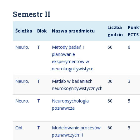
Semestr II
Liczba
Punk
Ścieżka
Blok
Nazwa przedmiotu
godzin
ECTS
Neuro.
T
Metody badań i
60
6
planowanie
eksperymentów w
neurokognitywistyce
Neuro.
T
Matlab w badaniach
30
3
neurokognitywistycznych
Neuro.
T
Neuropsychologia
60
5
poznawcza
Obl.
T
Modelowanie procesów
60
5
poznawczych II