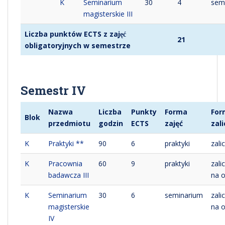
K
Seminarium
30
4
sem
magisterskie III
Liczba punktów ECTS z zajęć
21
obligatoryjnych w semestrze
Semestr IV
Nazwa
Liczba
Punkty
Forma
For
Blok
przedmiotu
godzin
ECTS
zajęć
zal
K
Praktyki
**
90
6
praktyki
zali
K
Pracownia
60
9
praktyki
zali
badawcza III
na 
K
Seminarium
30
6
seminarium
zali
magisterskie
na 
IV