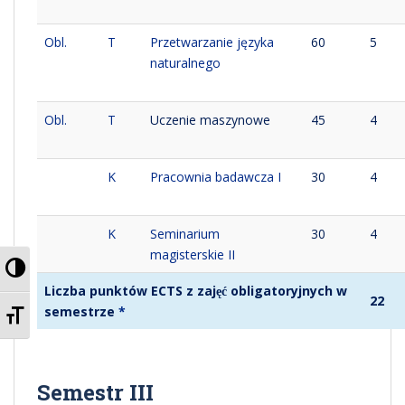
Obl.
T
Przetwarzanie języka
60
5
naturalnego
Obl.
T
Uczenie maszynowe
45
4
K
Pracownia badawcza I
30
4
K
Seminarium
30
4
magisterskie II
PRZEŁĄCZ WYSOKI KONTRAST
Liczba punktów ECTS z zajęć obligatoryjnych w
22
ZMIEŃ ROZMIAR CZCIONEK
semestrze
*
Semestr III