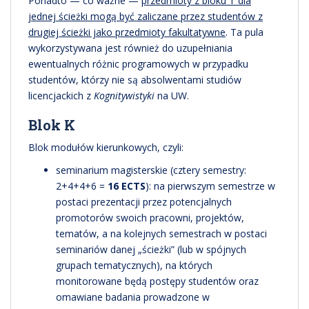
Ponadto — co ważne —
przedmioty z bloku T dla
jednej ścieżki mogą być zaliczane przez studentów z
drugiej ścieżki jako przedmioty fakultatywne
. Ta pula
wykorzystywana jest również do uzupełniania
ewentualnych różnic programowych w przypadku
studentów, którzy nie są absolwentami studiów
licencjackich z
Kognitywistyki
na UW.
Blok K
Blok modułów kierunkowych, czyli:
seminarium magisterskie (cztery semestry:
2+4+4+6 =
16 ECTS
): na pierwszym semestrze w
postaci prezentacji przez potencjalnych
promotorów swoich pracowni, projektów,
tematów, a na kolejnych semestrach w postaci
seminariów danej „ścieżki” (lub w spójnych
grupach tematycznych), na których
monitorowane będą postępy studentów oraz
omawiane badania prowadzone w