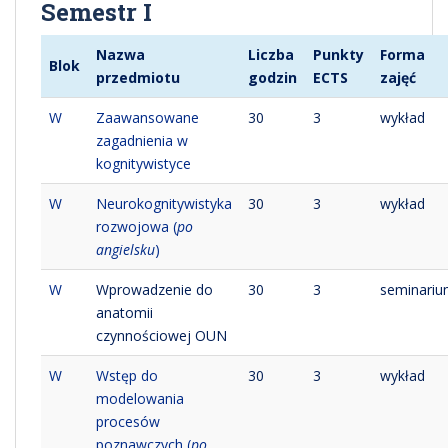
Semestr I
Nazwa
Liczba
Punkty
Forma
Blok
przedmiotu
godzin
ECTS
zajęć
W
Zaawansowane
30
3
wykład
zagadnienia w
kognitywistyce
W
Neurokognitywistyka
30
3
wykład
rozwojowa (
po
angielsku
)
W
Wprowadzenie do
30
3
seminari
anatomii
czynnościowej OUN
W
Wstęp do
30
3
wykład
modelowania
procesów
poznawczych (
po