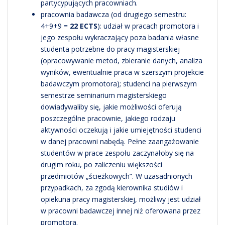
partycypujących pracowniach.
pracownia badawcza (od drugiego semestru:
4+9+9 =
22 ECTS
): udział w pracach promotora i
jego zespołu wykraczający poza badania własne
studenta potrzebne do pracy magisterskiej
(opracowywanie metod, zbieranie danych, analiza
wyników, ewentualnie praca w szerszym projekcie
badawczym promotora); studenci na pierwszym
semestrze seminarium magisterskiego
dowiadywaliby się, jakie możliwości oferują
poszczególne pracownie, jakiego rodzaju
aktywności oczekują i jakie umiejętności studenci
w danej pracowni nabędą. Pełne zaangażowanie
studentów w prace zespołu zaczynałoby się na
drugim roku, po zaliczeniu większości
przedmiotów „ścieżkowych”. W uzasadnionych
przypadkach, za zgodą kierownika studiów i
opiekuna pracy magisterskiej, możliwy jest udział
w pracowni badawczej innej niż oferowana przez
promotora.