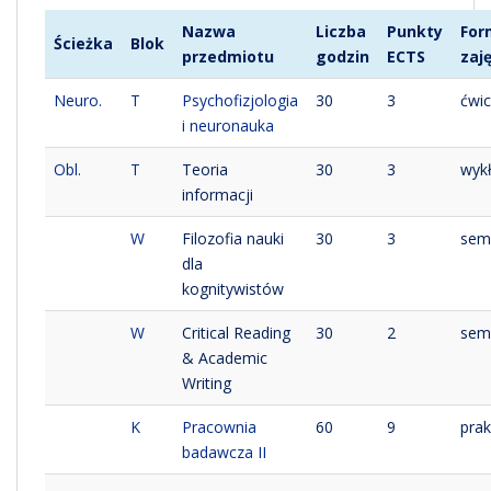
Nazwa
Liczba
Punkty
For
Ścieżka
Blok
przedmiotu
godzin
ECTS
zaj
Neuro.
T
Psychofizjologia
30
3
ćwic
i neuronauka
Obl.
T
Teoria
30
3
wyk
informacji
W
Filozofia nauki
30
3
sem
dla
kognitywistów
W
Critical Reading
30
2
sem
& Academic
Writing
K
Pracownia
60
9
prak
badawcza II