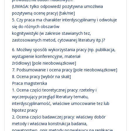
(UWAGA: tylko odpowiedź pozytywna umożliwia
pozytywną ocenę pracy) [tak/nie]
5. Czy praca ma charakter interdyscyplinarny i odwołuje
się do różnych obszarów
kognitywistyki (w zakresie stawianych tez,
zastosowanych metod, cytowanej literatury itp.)?
6. Możliwy sposób wykorzystania pracy (np. publikacja,
wystąpienie konferencyjne, materiał
źródłowy) [pole nieobowiązkowe]
7. Podsumowanie i ocena pracy [pole nieobowiązkowe]
8. Ocena pracy [wybór na skali]
Praca magisterska
1. Ocena części teoretycznej pracy: rzetelny i
wyczerpujący przegląd literatury tematu,
interdyscyplinarność, właściwe umocowanie tez lub
hipotez pracy
2. Ocena części badawczej pracy: właściwy dobór
metody i właściwa konstrukcja badania,
nowatorstwo, opis metody pozwalający na replikację