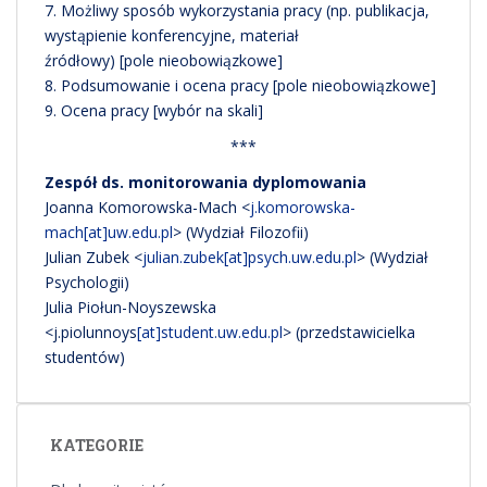
7. Możliwy sposób wykorzystania pracy (np. publikacja,
wystąpienie konferencyjne, materiał
źródłowy) [pole nieobowiązkowe]
8. Podsumowanie i ocena pracy [pole nieobowiązkowe]
9. Ocena pracy [wybór na skali]
***
Zespół ds. monitorowania dyplomowania
Joanna Komorowska-Mach <
j.komorowska-
mach[at]uw.edu.pl
> (Wydział Filozofii)
Julian Zubek <
julian.zubek[at]psych.uw.edu.pl
> (Wydział
Psychologii)
Julia Piołun-Noyszewska
<j.piolunnoys
[at]student.uw.edu.p
l
> (przedstawicielka
studentów)
KATEGORIE