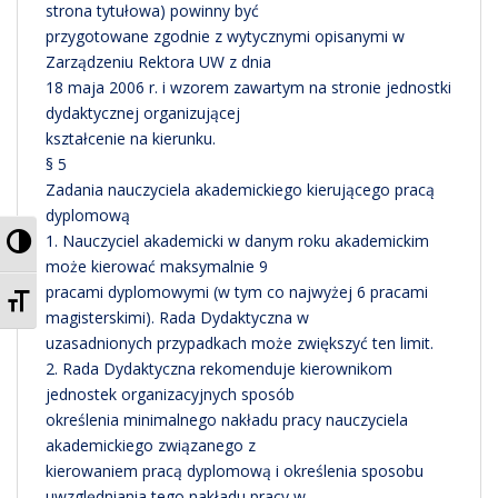
strona tytułowa) powinny być
przygotowane zgodnie z wytycznymi opisanymi w
Zarządzeniu Rektora UW z dnia
18 maja 2006 r. i wzorem zawartym na stronie jednostki
dydaktycznej organizującej
kształcenie na kierunku.
§ 5
Zadania nauczyciela akademickiego kierującego pracą
dyplomową
PRZEŁĄCZ WYSOKI KONTRAST
1. Nauczyciel akademicki w danym roku akademickim
może kierować maksymalnie 9
pracami dyplomowymi (w tym co najwyżej 6 pracami
ZMIEŃ ROZMIAR CZCIONEK
magisterskimi). Rada Dydaktyczna w
uzasadnionych przypadkach może zwiększyć ten limit.
2. Rada Dydaktyczna rekomenduje kierownikom
jednostek organizacyjnych sposób
określenia minimalnego nakładu pracy nauczyciela
akademickiego związanego z
kierowaniem pracą dyplomową i określenia sposobu
uwzględniania tego nakładu pracy w