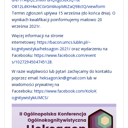
O812LdKH4w3CGrGmlAopM6ZaQ98ctQ
/viewform
Termin zgłoszeń upływa 15 września (do końca dnia). O
wynikach kwalifikacji poinformujemy mailowo 20
września 2021r.
Więcej informacji na stronie
internetowej:
https://bacon.umcs.lublin.pl/~
kognitywistyka/heksagon-2021/
oraz wydarzeniu na
Facebooku:
https://www.facebook.com/event
s/1027294504745128
.
W razie wątpliwości lub pytań zachęcamy do kontaktu
poprzez email:
heksagon.kn@gmail.com
lub w
wiadomości prywatnej na
Faceeboku:
https://www.facebook.com/KoloK
ognitywistykiUMCS/