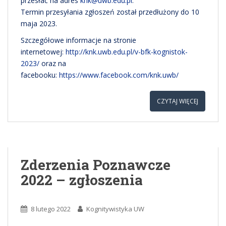
przesłać na adres
knk@uwb.edu.pl
.
Termin przesyłania zgłoszeń został przedłużony do 10
maja 2023.
Szczegółowe informacje na stronie
internetowej:
http://knk.uwb.edu.pl/v-bfk-ko
gnistok-
2023/
oraz na
facebooku:
https://www.facebook.com/knk.u
wb/
CZYTAJ WIĘCEJ
Zderzenia Poznawcze
2022 – zgłoszenia
8 lutego 2022
Kognitywistyka UW