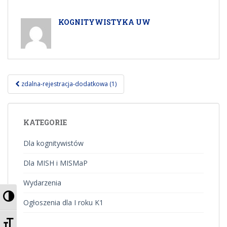
KOGNITYWISTYKA UW
Nawigacja
zdalna-rejestracja-dodatkowa (1)
postu
KATEGORIE
Dla kognitywistów
Dla MISH i MISMaP
Wydarzenia
PRZEŁĄCZ WYSOKI KONTRAST
Ogłoszenia dla I roku K1
ZMIEŃ ROZMIAR CZCIONEK